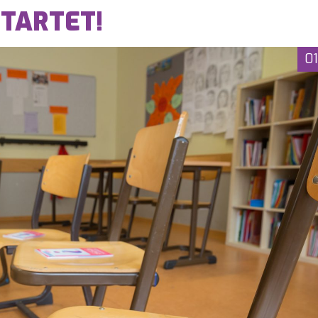
STARTET!
01