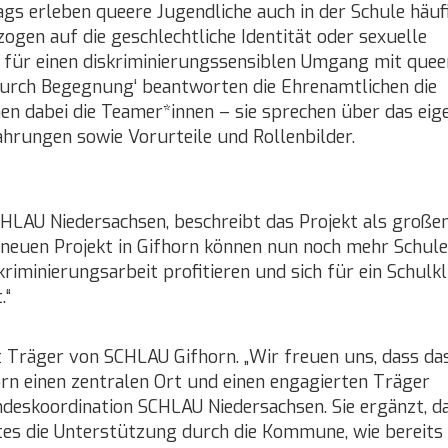
ags erleben queere Jugendliche auch in der Schule häuf
ogen auf die geschlechtliche Identität oder sexuelle
b für einen diskriminierungssensiblen Umgang mit quee
durch Begegnung‘ beantworten die Ehrenamtlichen die
n dabei die Teamer*innen – sie sprechen über das eig
hrungen sowie Vorurteile und Rollenbilder.
CHLAU Niedersachsen, beschreibt das Projekt als große
 neuen Projekt in Gifhorn können nun noch mehr Schul
riminierungsarbeit profitieren und sich für ein Schulk
.“
t Träger von SCHLAU Gifhorn. „Wir freuen uns, dass da
n einen zentralen Ort und einen engagierten Träger
ndeskoordination SCHLAU Niedersachsen. Sie ergänzt, d
tes die Unterstützung durch die Kommune, wie bereits 