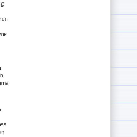
ig
ren
ene
n
en
lima
s
ass
in